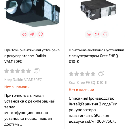
Приточно-вытяжная установка
Приточно-вытяжная установка
с рекуператором Daikin
с рекуператором Gree FHBQ-
VAM150FC
D10-K
Код: Daikin VAM150FC
Код: Gree FHBQ-D10-K
Нет в наличии
Нет в наличии
Приточно-вытяжная
ОписаниеПроизводство
установка с рекуперацией
Китай;Гарантия 3 годаТип
тепла,
рекуператора
многофункциональная
пластинчатыйРасход
установка позволяющая
воздуха м3/ч 1000/750/..
достичь ..