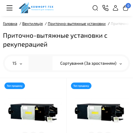
0
Головна
Вентиляція
Приточно-вытяжные установки
Приточно-в
Приточно-вытяжные установки с
рекуперацией
15
Сортування (За зростанням)
Топ продажу
Топ продажу