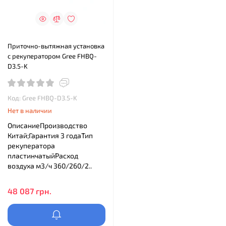
Приточно-вытяжная установка
с рекуператором Gree FHBQ-
D3.5-K
Код: Gree FHBQ-D3.5-K
Нет в наличии
ОписаниеПроизводство
Китай;Гарантия 3 годаТип
рекуператора
пластинчатыйРасход
воздуха м3/ч 360/260/2..
48 087 грн.